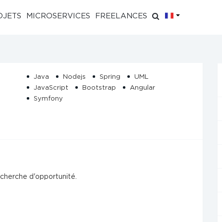
FR
OJETS
MICROSERVICES
FREELANCES
Java
Nodejs
Spring
UML
JavaScript
Bootstrap
Angular
Symfony
mpétent à la recherche d'opportunité.