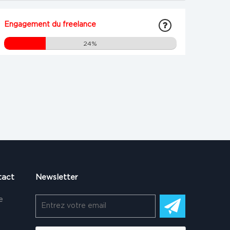
Engagement du freelance
24%
tact
Newsletter
e