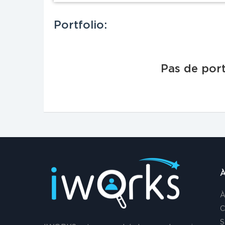
Portfolio:
Pas de port
À
À
C
S