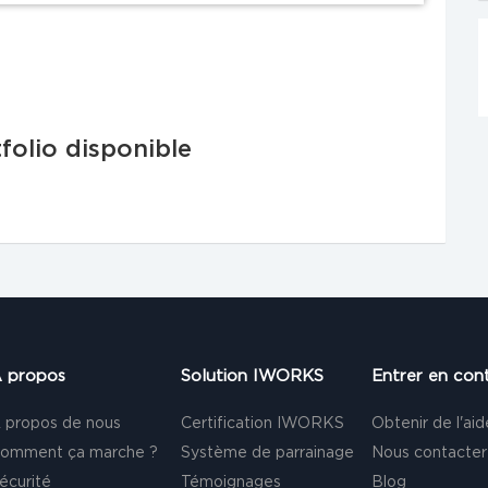
folio disponible
 propos
Solution IWORKS
Entrer en con
 propos de nous
Certification IWORKS
Obtenir de l'aid
omment ça marche ?
Système de parrainage
Nous contacter
écurité
Témoignages
Blog