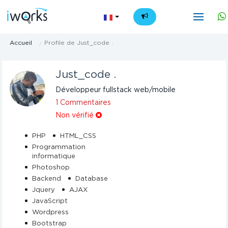
FR
Accueil
Profile de Just_code .
Just_code .
Développeur fullstack web/mobile
1 Commentaires
Non vérifié
PHP
HTML_CSS
Programmation
informatique
Photoshop
Backend
Database
Jquery
AJAX
JavaScript
Wordpress
Bootstrap