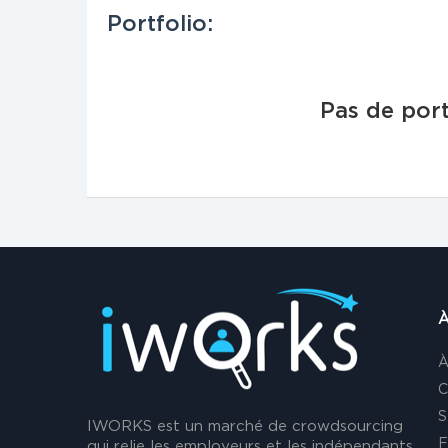
Portfolio:
Pas de port
À
À
C
S
IWORKS est un marché de crowdsourcing
F
qui relie les employeurs et les indépendants.