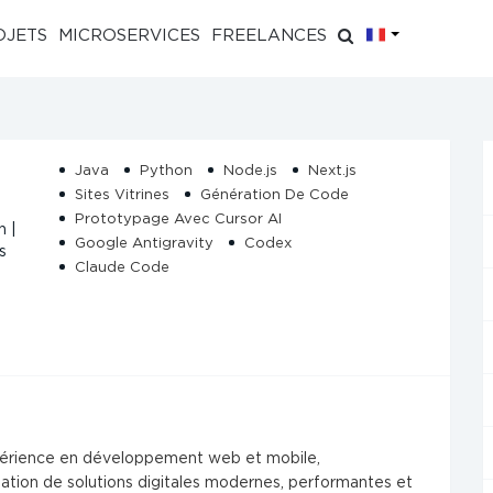
FR
OJETS
MICROSERVICES
FREELANCES
Java
Python
Node.js
Next.js
Sites Vitrines
Génération De Code
Prototypage Avec Cursor AI
n |
Google Antigravity
Codex
s
Claude Code
expérience en développement web et mobile,
éation de solutions digitales modernes, performantes et