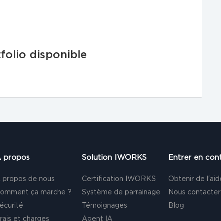
folio disponible
 propos
Solution IWORKS
Entrer en con
 propos de nous
Certification IWORKS
Obtenir de l'aid
omment ça marche ?
Système de parrainage
Nous contacter
écurité
Témoignages
Blog
rais et charges
Agent IA