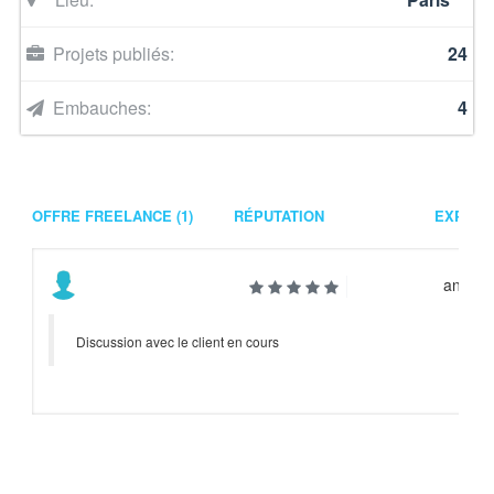
Projets publiés:
24
Embauches:
4
OFFRE FREELANCE (1)
RÉPUTATION
EXPÉRI
année
Discussion avec le client en cours