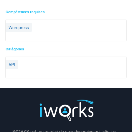
Compétences requises
Wordpress
Catégories
API
IWORKS est un marché de crowdsourcing qui relie les